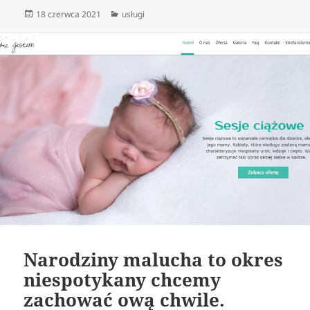
Data
Kategorie
18 czerwca 2021
usługi
publikacji
Narodziny malucha to okres
niespotykany chcemy
zachować ową chwile.