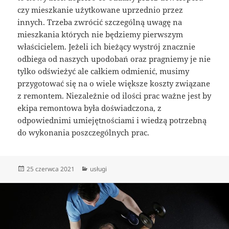
czy mieszkanie użytkowane uprzednio przez
innych. Trzeba zwrócić szczególną uwagę na
mieszkania których nie będziemy pierwszym
właścicielem. Jeżeli ich bieżący wystrój znacznie
odbiega od naszych upodobań oraz pragniemy je nie
tylko odświeżyć ale całkiem odmienić, musimy
przygotować się na o wiele większe koszty związane
z remontem. Niezależnie od ilości prac ważne jest by
ekipa remontowa była doświadczona, z
odpowiednimi umiejętnościami i wiedzą potrzebną
do wykonania poszczególnych prac.
Data
Kategorie
25 czerwca 2021
usługi
publikacji