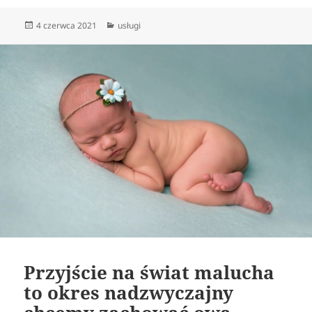
Data
Kategorie
4 czerwca 2021
usługi
publikacji
Przyjście na świat malucha
to okres nadzwyczajny