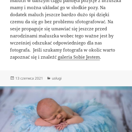
maluch w dalszym ciągu pamięta pozycje z brzuszka
mamy i można układać go w słodkie pozy. Na
dodatek maluch jeszcze bardzo dużo śpi dzięki
czemu da się go bez problemu sfotografować. Na
sesje propaguje się umawiać się jeszcze przed
narodzinami maluszka wobec tego ważne jest by
wcześniej odszukać odpowiedniego dla nas
fotografa. Jeśli szukamy fotografa w okolic warto
zapoznać się i znaleźć
galeria Sobie Jestem
.
Data
Kategorie
13 czerwca 2021
usługi
publikacji