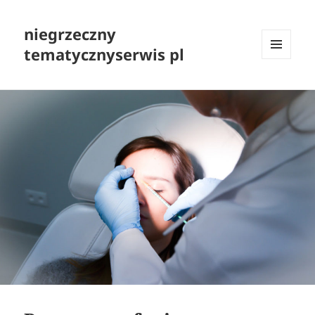
niegrzeczny
tematycznyserwis pl
MENU
I
WIDGETY