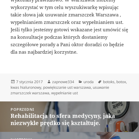
wykorzystać w tym celu wyszukiwarkę wpisując
takie słowa jak usuwanie zmarszczek Warszawa ,
wypełnianiem zmarszczek oraz wypełnianiem ust.
Jeśli tylko jesteśmy gotowi wskazane jest umówić się
na konsultacje podczas których dostaniemy
szczegółowe porady a Pani oktor doradzi co będzie
dla nas najbardziej korzystne.
Data
Autor
Kategorie
Tagi
7 stycznia 2017
zapnowe334
uroda
botoks
,
botox
,
publikacji
kwas hialuronowy
,
powiększanie ust warszawa
,
usuwanie
zmarszczek warszawa
,
wypełnianie ust
Nawigacja
POPRZEDNI
wpisu
Rehabilitacja to sfera medycyny, jaka
Poprzedni
niezwykle prędko się kształtuje.
wpis: