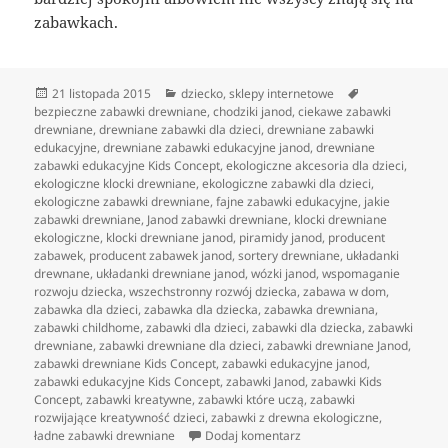
zabawkach.
Data
Kategorie
Tagi
21 listopada 2015
dziecko
,
sklepy internetowe
publikacji
bezpieczne zabawki drewniane
,
chodziki janod
,
ciekawe zabawki
drewniane
,
drewniane zabawki dla dzieci
,
drewniane zabawki
edukacyjne
,
drewniane zabawki edukacyjne janod
,
drewniane
zabawki edukacyjne Kids Concept
,
ekologiczne akcesoria dla dzieci
,
ekologiczne klocki drewniane
,
ekologiczne zabawki dla dzieci
,
ekologiczne zabawki drewniane
,
fajne zabawki edukacyjne
,
jakie
zabawki drewniane
,
Janod zabawki drewniane
,
klocki drewniane
ekologiczne
,
klocki drewniane janod
,
piramidy janod
,
producent
zabawek
,
producent zabawek janod
,
sortery drewniane
,
układanki
drewnane
,
układanki drewniane janod
,
wózki janod
,
wspomaganie
rozwoju dziecka
,
wszechstronny rozwój dziecka
,
zabawa w dom
,
zabawka dla dzieci
,
zabawka dla dziecka
,
zabawka drewniana
,
zabawki childhome
,
zabawki dla dzieci
,
zabawki dla dziecka
,
zabawki
drewniane
,
zabawki drewniane dla dzieci
,
zabawki drewniane Janod
,
zabawki drewniane Kids Concept
,
zabawki edukacyjne janod
,
zabawki edukacyjne Kids Concept
,
zabawki Janod
,
zabawki Kids
Concept
,
zabawki kreatywne
,
zabawki które uczą
,
zabawki
rozwijające kreatywność dzieci
,
zabawki z drewna ekologiczne
,
do Porządne, ekologiczne 
ładne zabawki drewniane
Dodaj komentarz