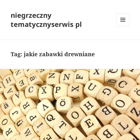
niegrzeczny
tematycznyserwis pl
MENU
I
WIDGETY
Tag:
jakie zabawki drewniane