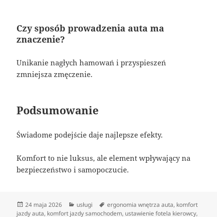
Czy sposób prowadzenia auta ma
znaczenie?
Unikanie nagłych hamowań i przyspieszeń
zmniejsza zmęczenie.
Podsumowanie
Świadome podejście daje najlepsze efekty.
Komfort to nie luksus, ale element wpływający na
bezpieczeństwo i samopoczucie.
Data
Kategorie
Tagi
24 maja 2026
usługi
ergonomia wnętrza auta
,
komfort
publikacji
jazdy auta
,
komfort jazdy samochodem
,
ustawienie fotela kierowcy
,